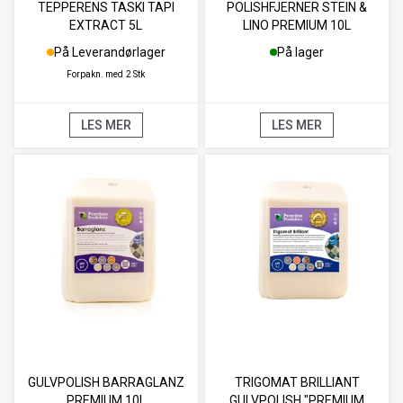
TEPPERENS TASKI TAPI
POLISHFJERNER STEIN &
EXTRACT 5L
LINO PREMIUM 10L
På Leverandørlager
På lager
Forpakn. med
2 Stk
LES MER
LES MER
GULVPOLISH BARRAGLANZ
TRIGOMAT BRILLIANT
PREMIUM 10L
GULVPOLISH "PREMIUM