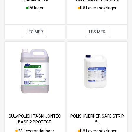
QUALITY" Kn a' 10 ltr
På lager
På Leverandørlager
LES MER
LES MER
GULVPOLISH TASKI JONTEC
POLISHFJERNER SAFE STRIP
BASE 2 PROTECT
5L
På Leverandørlager
På Leverandørlager