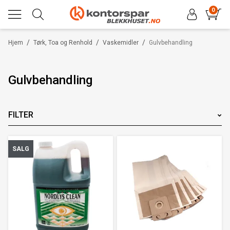
0
/
/
/
Hjem
Tørk, Toa og Renhold
Vaskemidler
Gulvbehandling
Gulvbehandling
FILTER
Merke
SALG