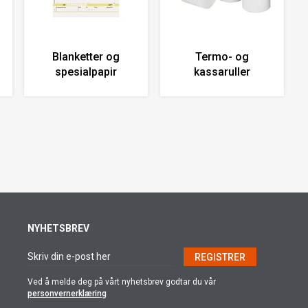
Blanketter og
Termo- og
spesialpapir
kassaruller
NYHETSBREV
REGISTRER
Ved å melde deg på vårt nyhetsbrev godtar du vår
personvernerklæring