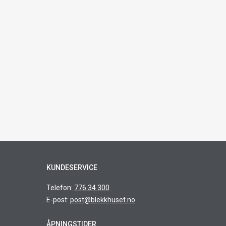
KUNDESERVICE
Telefon:
776 34 300
E-post:
post@blekkhuset.no
ÅPNINGSTIDER