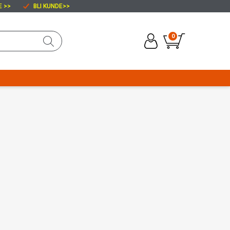
E >>
BLI KUNDE
>>
0