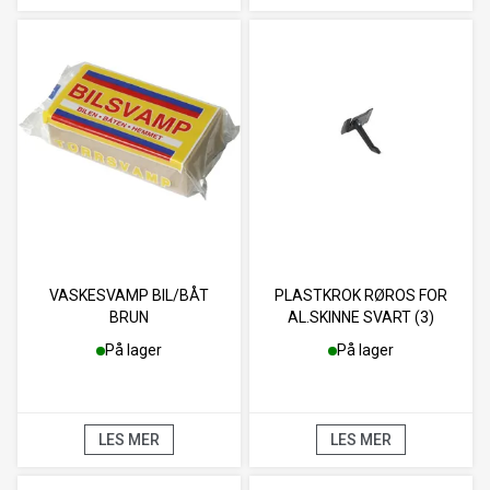
VASKESVAMP BIL/BÅT
PLASTKROK RØROS FOR
BRUN
AL.SKINNE SVART (3)
På lager
På lager
LES MER
LES MER