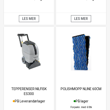
LES MER
LES MER
TEPPERENSER NILFISK
POLISHMOPP NLINE 60CM
ES300
På Leverandørlager
På lager
Forpakn. med
6 Stk