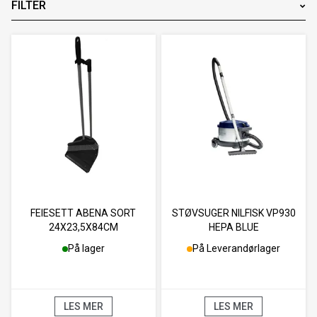
FILTER
Merke
KAMPANJE
FEIESETT ABENA SORT
STØVSUGER NILFISK VP930
24X23,5X84CM
HEPA BLUE
På lager
På Leverandørlager
LES MER
LES MER