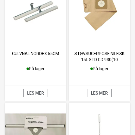
GULVNAL NORDEX 55CM
STØVSUGERPOSE NILFISK
15L STD GD 930(10
På lager
På lager
LES MER
LES MER