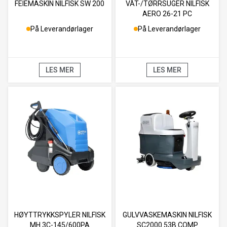
FEIEMASKIN NILFISK SW 200
VÅT-/TØRRSUGER NILFISK
AERO 26-21 PC
På Leverandørlager
På Leverandørlager
LES MER
LES MER
HØYTTRYKKSPYLER NILFISK
GULVVASKEMASKIN NILFISK
MH 3C-145/600PA
SC2000 53B COMP