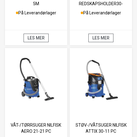
5M
REDSKAPSHOLDER30-
40MM M/TOPPE
På Leverandørlager
På Leverandørlager
LES MER
LES MER
VÅT-/TØRRSUGER NILFISK
STØV-/VÅTSUGER NILFISK
AERO 21-21 PC
ATTIX 30-11 PC