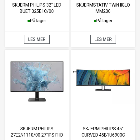
SKJERM PHILIPS 32" LED
SKJERMSTATIV TWIN IIGLO
BUET 325E1C/00
MM200
På lager
På lager
LES MER
LES MER
SKJERM PHILIPS
SKJERM PHILIPS 45''
27E2N1110/00 27"IPS FHD
CURVED 45B1U6900C