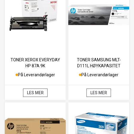
TONER XEROX EVERYDAY
TONER SAMSUNG MLT-
HP 87A 9K
D111L HØYKAPASITET
SORT
På Leverandørlager
På Leverandørlager
LES MER
LES MER