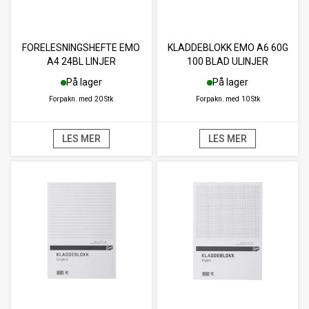
FORELESNINGSHEFTE EMO
KLADDEBLOKK EMO A6 60G
A4 24BL LINJER
100 BLAD ULINJER
På lager
På lager
Forpakn. med
20 Stk
Forpakn. med
10 Stk
LES MER
LES MER