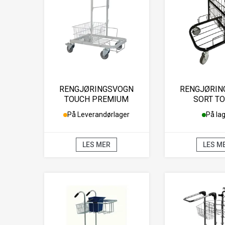
RENGJØRINGSVOGN
RENGJØRIN
TOUCH PREMIUM
SORT T
På Leverandørlager
På la
LES MER
LES M