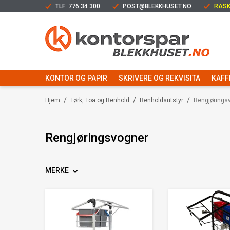
TLF: 776 34 300
POST@BLEKKHUSET.NO
RASK
KONTOR OG PAPIR
SKRIVERE OG REKVISITA
KAFF
/
/
/
Hjem
Tørk, Toa og Renhold
Renholdsutstyr
Rengjørings
Rengjøringsvogner
MERKE