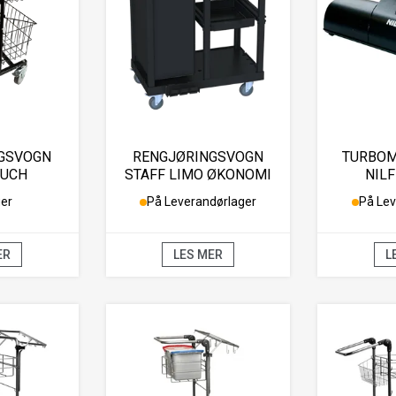
GSVOGN
RENGJØRINGSVOGN
TURBO
OUCH
STAFF LIMO ØKONOMI
NILF
ger
På Leverandørlager
På Lev
ER
LES MER
L