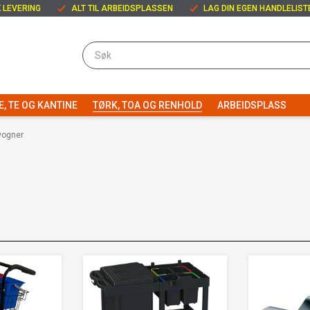
 LEVERING
ALT TIL ARBEIDSPLASSEN
LAG DIN EGEN HANDLELIST
E, TE OG KANTINE
TØRK, TOA OG RENHOLD
ARBEIDSPLASS
vogner