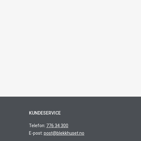
KUNDESERVICE
Telefon:
776 34 300
E-post:
post@blekkhuset.no