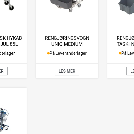
SK HYKAB
RENGJØRINGSVOGN
RENGJ
JUL 85L
UNIQ MEDIUM
TASKI 
dørlager
På Leverandørlager
På Lev
ER
LES MER
L