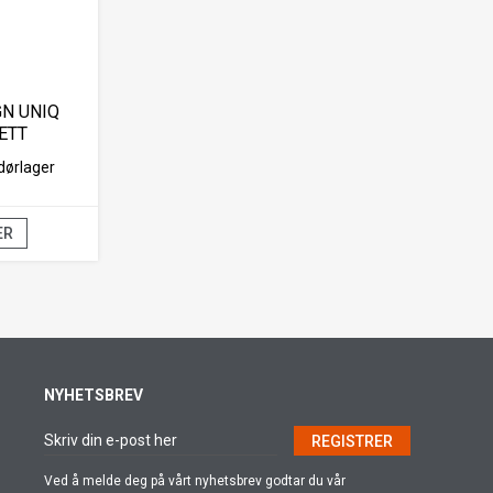
N UNIQ
ETT
dørlager
ER
NYHETSBREV
REGISTRER
Ved å melde deg på vårt nyhetsbrev godtar du vår