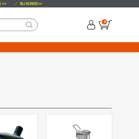
E >>
BLI KUNDE
>>
0