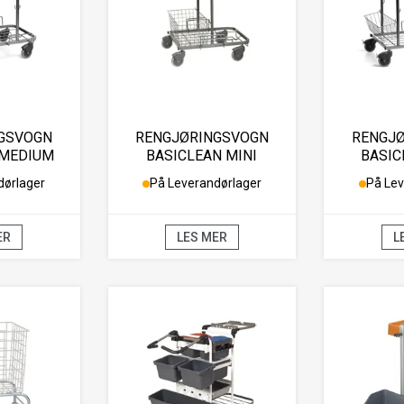
GSVOGN
RENGJØRINGSVOGN
RENGJ
 MEDIUM
BASICLEAN MINI
BASIC
dørlager
På Leverandørlager
På Lev
ER
LES MER
L