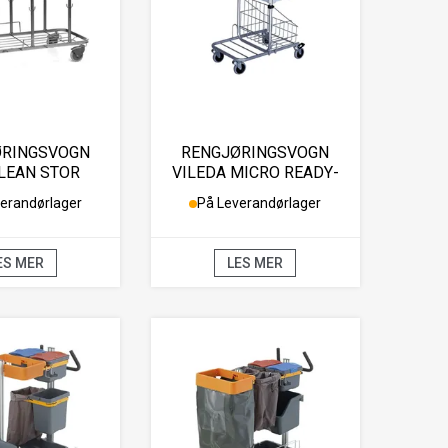
ØRINGSVOGN
RENGJØRINGSVOGN
LEAN STOR
VILEDA MICRO READY-
TO-G
erandørlager
På Leverandørlager
ES MER
LES MER