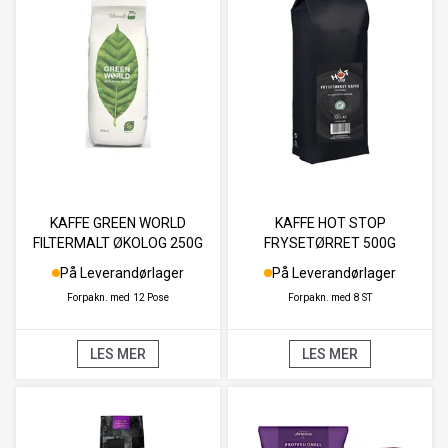
KAFFE GREEN WORLD
KAFFE HOT STOP
FILTERMALT ØKOLOG 250G
FRYSETØRRET 500G
På Leverandørlager
På Leverandørlager
Forpakn. med
12 Pose
Forpakn. med
8 ST
LES MER
LES MER