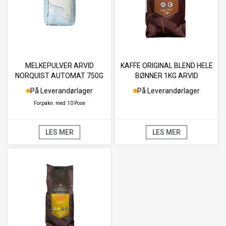
MELKEPULVER ARVID
KAFFE ORIGINAL BLEND HELE
NORQUIST AUTOMAT 750G
BØNNER 1KG ARVID
NORDQUIST
På Leverandørlager
På Leverandørlager
Forpakn. med
10 Pose
LES MER
LES MER