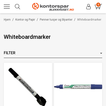
0
/
/
/
Hjem
Kontor og Papir
Penner tusjer og blyanter
Whiteboardmarker
Whiteboardmarker
FILTER
Merke