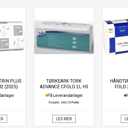
TRIN PLUS
TØRKEARK TORK
HÅNDTØ
2 (2025)
ADVANCE CFOLD 2L H3
FOLD 
(120)
2L
dørlager
På Leverandørlager
Forpakn. med
20 Pakke
ER
LES MER
L