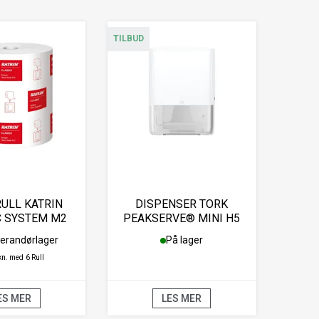
TILBUD
ULL KATRIN
DISPENSER TORK
C SYSTEM M2
PEAKSERVE® MINI H5
170M
HVIT
erandørlager
På lager
kn. med
6 Rull
ES MER
LES MER