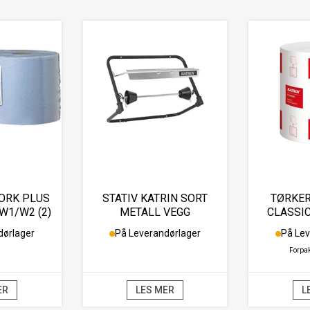
ORK PLUS
STATIV KATRIN SORT
TØRKER
W1/W2 (2)
METALL VEGG
CLASSI
dørlager
På Leverandørlager
På Lev
Forpa
ER
LES MER
L