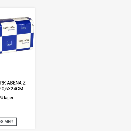
RK ABENA Z-
20,6X24CM
(4000)
På lager
ES MER