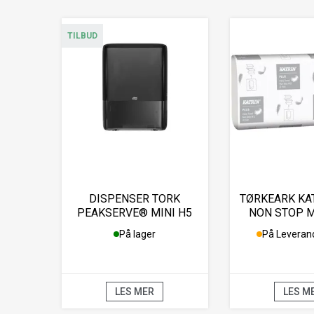
TILBUD
DISPENSER TORK
TØRKEARK KA
PEAKSERVE® MINI H5
NON STOP M
SORT
På lager
På Leveran
LES MER
LES M