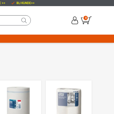
E >>
BLI KUNDE
>>
0