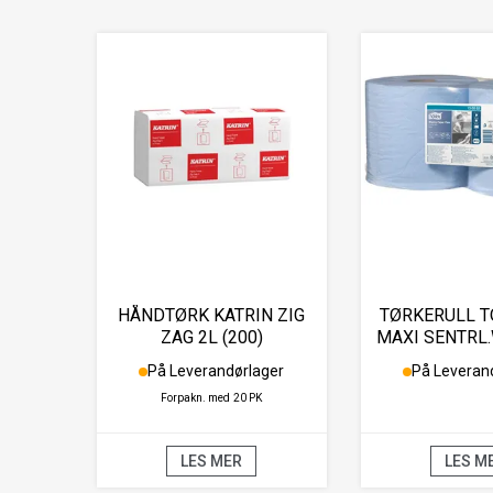
HÅNDTØRK KATRIN ZIG
TØRKERULL T
ZAG 2L (200)
MAXI SENTRL.
På Leverandørlager
På Leveran
Forpakn. med
20 PK
LES MER
LES M