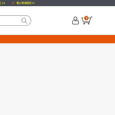
E >>
BLI KUNDE
>>
0