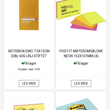
NOTISBOK EMO 7.5X12CM
POST-IT MØTEROMSBLOKK
32BL 60G LINJ STIFTET
NEON 152X101MM (4)
På lager
På lager
Forpakn. med
10 ST
LES MER
LES MER