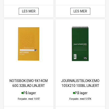
LES MER
LES MER
NOTISBOK EMO 9X14CM
JOURNALISTBLOKK EMO
60G 32BLAD LINJERT
105X210 100BL LINJERT
På lager
På lager
Forpakn. med
10 ST
Forpakn. med
5 STK