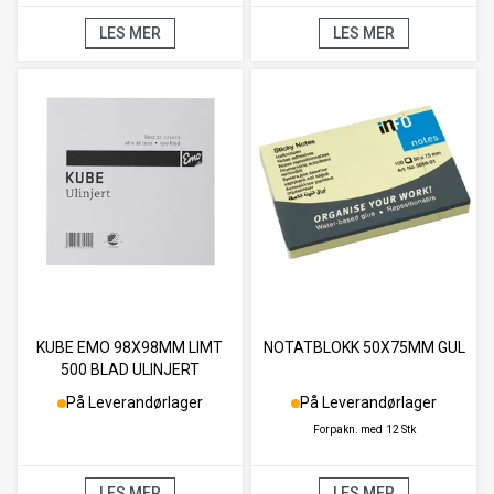
LES MER
LES MER
KUBE EMO 98X98MM LIMT
NOTATBLOKK 50X75MM GUL
500 BLAD ULINJERT
På Leverandørlager
På Leverandørlager
Forpakn. med
12 Stk
LES MER
LES MER