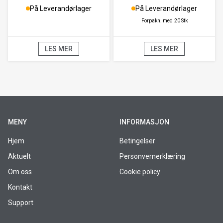
På Leverandørlager
På Leverandørlager
Forpakn. med
20 Stk
LES MER
LES MER
MENY
INFORMASJON
Hjem
Betingelser
Aktuelt
Personvernerklæring
Om oss
Cookie policy
Kontakt
Support