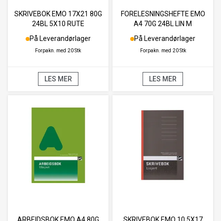
SKRIVEBOK EMO 17X21 80G
FORELESNINGSHEFTE EMO
24BL 5X10 RUTE
A4 70G 24BL LIN M
På Leverandørlager
På Leverandørlager
Forpakn. med
20 Stk
Forpakn. med
20 Stk
LES MER
LES MER
ARBEIDSBOK EMO A4 80G
SKRIVEBOK EMO 10,5X17